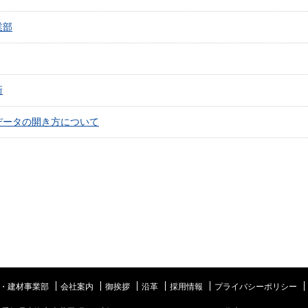
業部
新
データの開き方について
・建材事業部
会社案内
御挨拶
沿革
採用情報
プライバシーポリシー