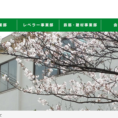
厚板事業部
レベラー事業部
鉄筋・建
て